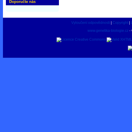
Doporučte nás
Vyloučení odpovědnosti
|
Copyright
|
www.genetika-biologie.cz
- 