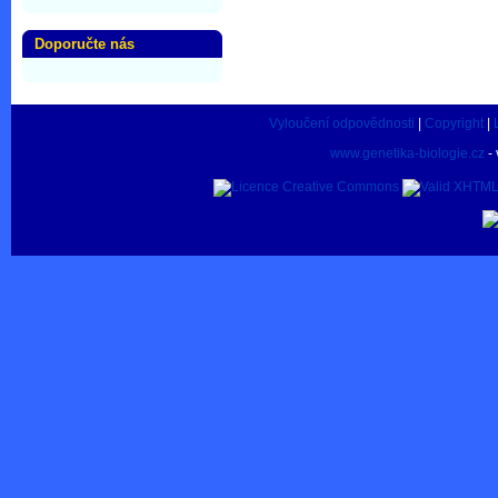
Doporučte nás
Vyloučení odpovědnosti
|
Copyright
|
www.genetika-biologie.cz
- 