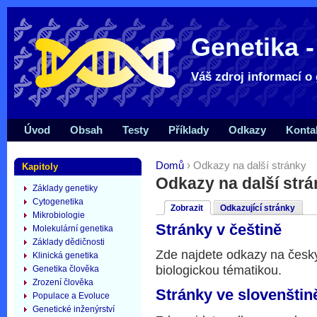
Genetika -
Váš zdroj informací o 
Úvod
Obsah
Testy
Příklady
Odkazy
Konta
Domů
› Odkazy na další stránky
Kapitoly
Odkazy na další str
Základy genetiky
Cytogenetika
Zobrazit
Odkazující stránky
Mikrobiologie
Stránky v češtině
Molekulární genetika
Základy dědičnosti
Zde najdete odkazy na česky
Klinická genetika
biologickou tématikou.
Genetika člověka
Zrození člověka
Stránky ve slovenštin
Populace a Evoluce
Genetické inženýrství