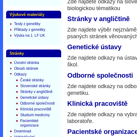
Zde najdete odkazy na slove
biologickou tématikou
Výukové materiály
Stránky v angličtině
Testy z genetiky
Zde najdete výběr nejznáměj
Příklady z genetiky
psaných stránek věnovaných
Výuka na 1. LF UK
Genetické ústavy
Stránky
Zde najdete odkazy na ústav
Úvodní stránka
škol.
Obsah stránek
Odborné společnosti
Odkazy
České stránky
Zde najdete odkazy na odbo
Slovenské stránky
Stránky v angličtině
genetiku.
Genetické ústavy
Klinická pracoviště
Odborné společnosti
Klinická pracoviště
Zde najdete odkazy na vybra
Studium mediciny
laboratoře.
Pacientské
organizace
Pacientské organizac
Download