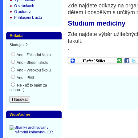
Vyhledávání
Zde najdete odkazy na orga
O stránkách
dětem i dospělým s určitým 
O autorovi
Přihlášení k účtu
Studium medicíny
Zde najdete výběr užitečnýc
Anketa
fakult.
Studujete?:
.
Ano - Základní školu
Ano - Střední školu
Ano - Vysokou školu
Ano - PGS
Ne - už to mám za
sebou :-)
WebArchiv