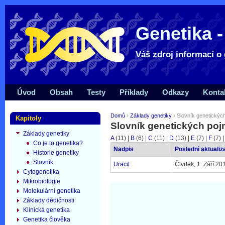
Genetika -
Váš zdroj informací o 
Úvod
Obsah
Testy
Příklady
Odkazy
Konta
Domů
›
Základy genetiky
› Slovník genetickýc
Kapitoly
Slovník genetických po
Základy genetiky
A
(11)
|
B
(6)
|
C
(11)
|
D
(13)
|
E
(7)
|
F
(7)
Co je to genetika?
Nadpis
Poslední aktualiz
Historie genetiky
Slovník
Uracil
Čtvrtek, 1. Září 20
Cytogenetika
Mikrobiologie
Molekulární genetika
Základy dědičnosti
Klinická genetika
Genetika člověka