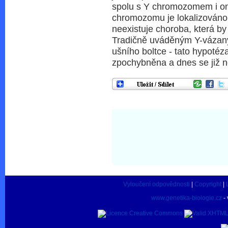
spolu s Y chromozomem i on
chromozomu je lokalizováno
neexistuje choroba, která by
Tradičně uváděným Y-vázaný
ušního boltce - tato hypoté
zpochybněna a dnes se již n
Vyloučení odpovědnosti
|
Copyright
|
www.genetika-biologie.cz
- 