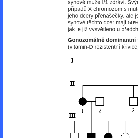
synové muže I/1 zdrávi. Sv
případů X chromozom s muto
jeho dcery přenašečky, ale 
synové těchto dcer mají 50% 
jak je již vysvětleno u před
Gonozomálně dominantní t
(vitamin-D rezistentní křivice