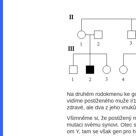
Na druhém rodokmenu ke go
vidíme postiženého muže I/1
zdravé, ale dva z jeho vnuků (j
Všimněme si, že postižený 
mutaci svému synovi. Otec
om Y, tam se však gen pro he