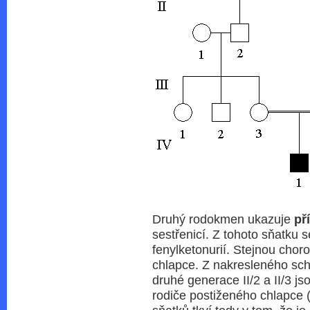
Druhý rodokmen ukazuje
př
sestřenicí. Z tohoto sňatku s
fenylketonurií. Stejnou choro
chlapce. Z nakresleného sc
druhé generace II/2 a II/3 js
rodiče postiženého chlapce (j