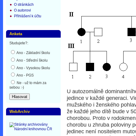
O stránkách
O autorovi
Přihlášení k účtu
Anketa
Studujete?:
Ano - Základní školu
Ano - Střední školu
Ano - Vysokou školu
Ano - PGS
Ne - už to mám za
sebou :-)
U autozomálně dominantního
jedince v každé generaci. Vi
mužského i ženského pohlaví
že každé jeho dítě bude v 5
WebArchiv
chorobou. Proto v rodokme
chorobu u zhruba poloviny 
jedinec není nositelem muto