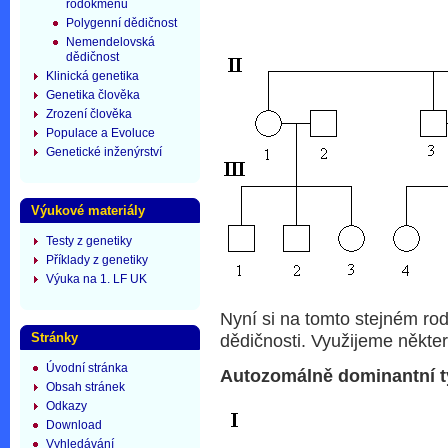
rodokmenu
Polygenní dědičnost
Nemendelovská
dědičnost
Klinická genetika
Genetika člověka
Zrození člověka
Populace a Evoluce
Genetické inženýrství
Výukové materiály
Testy z genetiky
Příklady z genetiky
Výuka na 1. LF UK
Nyní si na tomto stejném r
Stránky
dědičnosti. Využijeme někt
Úvodní stránka
Autozomálně dominantní t
Obsah stránek
Odkazy
Download
Vyhledávání