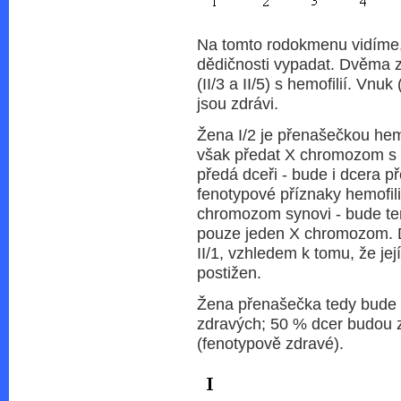
Na tomto rodokmenu vidíme,
dědičnosti vypadat. Dvěma z
(II/3 a II/5) s hemofilií. Vnuk
jsou zdrávi.
Žena I/2 je přenašečkou hem
však předat X chromozom s
předá dceři - bude i dcera 
fenotypové příznaky hemofil
chromozom synovi - bude ten
pouze jeden X chromozom. D
II/1, vzhledem k tomu, že jej
postižen.
Žena přenašečka tedy bude 
zdravých; 50 % dcer budou 
(fenotypově zdravé).