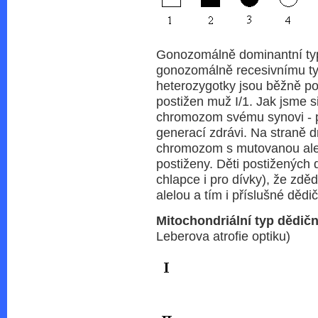
Gonozomálně dominantní typ
gonozomálně recesivnímu typ
heterozygotky jsou běžně p
postižen muž I/1. Jak jsme si
chromozom svému synovi - pr
generací zdrávi. Na straně 
chromozom s mutovanou alel
postiženy. Děti postižených 
chlapce i pro dívky), že z
alelou a tím i příslušné děd
Mitochondriální typ dědičn
Leberova atrofie optiku)