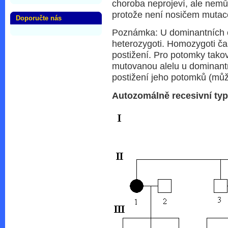
choroba neprojeví, ale nemůž
protože není nosičem mutac
Doporučte nás
Poznámka: U dominantních ch
heterozygoti. Homozygoti č
postižení. Pro potomky tako
mutovanou alelu u dominantní
postižení jeho potomků (můž
Autozomálně recesivní typ