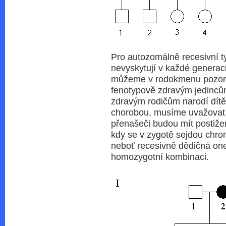
Pro autozomálně recesivní ty
nevyskytují v každé generaci
můžeme v rodokmenu pozorova
fenotypově zdravým jedinc
zdravým rodičům narodí dít
chorobou, musíme uvažovat,
přenašeči budou mít postiže
kdy se v zygotě sejdou chr
neboť recesivně dědičná on
homozygotní kombinaci.