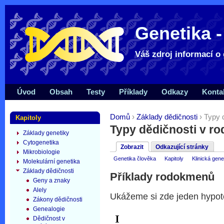
Genetika -
Váš zdroj informací o 
Úvod
Obsah
Testy
Příklady
Odkazy
Konta
Domů
›
Základy dědičnosti
› Typy 
Kapitoly
Typy dědičnosti v r
Základy genetiky
Cytogenetika
Zobrazit
Odkazující stránky
Mikrobiologie
Genetika člověka
Kapitoly
Klinická gene
Molekulární genetika
Základy dědičnosti
Příklady rodokmenů
Geny a znaky
Alely
Ukážeme si zde jeden hypot
Zákony dědičnosti
Genealogie
Dědičnost v