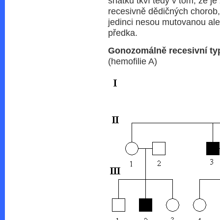
sňatků tkví tedy v tom, že j
recesivně dědičných chorob, 
jedinci nesou mutovanou alel
předka.
Gonozomálně recesivní typ
(hemofilie A)