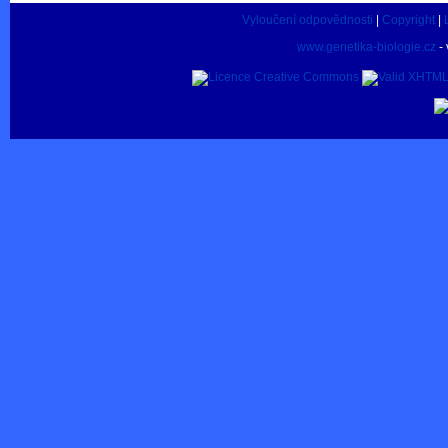
Vyloučení odpovědnosti
|
Copyright
|
www.genetika-biologie.cz
- 