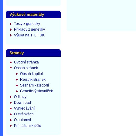
Výukové materiály
Testy z genetiky
Příklady z genetiky
Výuka na 1. LF UK
Stránky
Úvodní stránka
Obsah stránek
Obsah kapitol
Rejstřík stránek
Seznam kategorií
Genetický slovníček
Odkazy
Download
Vyhledávání
O stránkách
O autorovi
Přihlášení k účtu