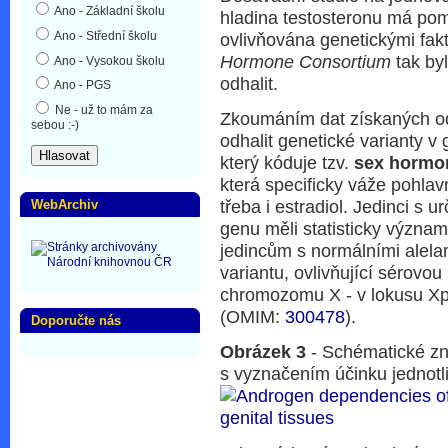
Ano - Základní školu
hladina testosteronu má p
Ano - Střední školu
ovlivňována genetickými fak
Hormone Consortium
tak byl
Ano - Vysokou školu
odhalit.
Ano - PGS
Ne - už to mám za
Zkoumáním dat získaných o
sebou :-)
odhalit genetické varianty
který kóduje tzv.
sex hormon
která specificky váže pohlav
třeba i estradiol. Jedinci s u
WebArchiv
genu měli statisticky význam
jedincům s normálními alela
variantu, ovlivňující sérovou
chromozomu X - v lokusu Xp
(OMIM:
300478
).
Doporučte nás
Obrázek 3
- Schématické zn
s vyznačením účinku jednotl