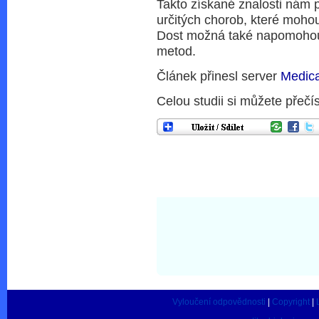
Takto získané znalosti nám
určitých chorob, které moho
Dost možná také napomohou 
metod.
Článek přinesl server
Medic
Celou studii si můžete přečí
Vyloučení odpovědnosti
|
Copyright
|