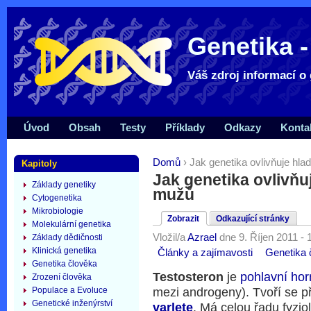
Genetika -
Váš zdroj informací o 
Úvod
Obsah
Testy
Příklady
Odkazy
Konta
Domů
› Jak genetika ovlivňuje hla
Kapitoly
Jak genetika ovlivňu
Základy genetiky
mužů
Cytogenetika
Mikrobiologie
Zobrazit
Odkazující stránky
Molekulární genetika
Vložil/a
Azrael
dne 9. Říjen 2011 - 
Základy dědičnosti
Klinická genetika
Články a zajímavosti
Genetika 
Genetika člověka
Testosteron
je
pohlavní ho
Zrození člověka
Populace a Evoluce
mezi androgeny). Tvoří se 
Genetické inženýrství
varlete
. Má celou řadu fyzio