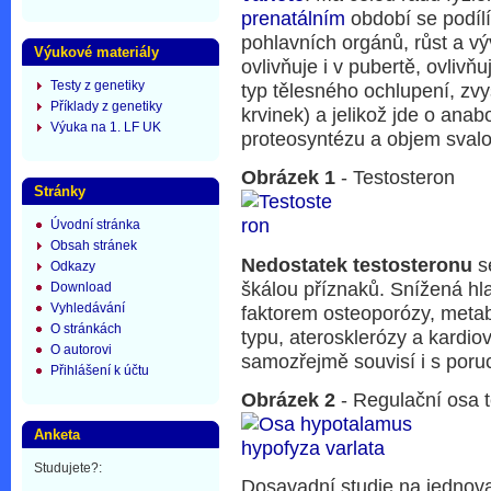
prenatálním
období se podíl
pohlavních orgánů, růst a v
Výukové materiály
ovlivňuje i v pubertě, ovli
Testy z genetiky
typ tělesného ochlupení, zv
Příklady z genetiky
krvinek) a jelikož jde o ana
Výuka na 1. LF UK
proteosyntézu a objem sval
Obrázek 1
- Testosteron
Stránky
Úvodní stránka
Obsah stránek
Nedostatek testosteronu
s
Odkazy
škálou příznaků. Snížená hla
Download
Vyhledávání
faktorem osteoporózy, metab
O stránkách
typu, aterosklerózy a kardio
O autorovi
samozřejmě souvisí i s poru
Přihlášení k účtu
Obrázek 2
- Regulační osa t
Anketa
Studujete?:
Dosavadní studie na jednova