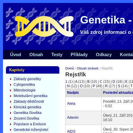
Genetika -
Váš zdroj informací o 
Úvod
Obsah
Testy
Příklady
Odkazy
Konta
Domů
›
Obsah stránek
› Rejstřík
Kapitoly
Rejstřík
Základy genetiky
1
(1)
|
A
(13)
|
B
(10)
|
C
(15)
|
D
(18)
|
E
(1
Cytogenetika
|
N
(12)
|
O
(10)
|
P
(49)
|
R
(17)
|
S
(14)
|
T
Mikrobiologie
Nadpis
Poslední aktualiz
Molekulární genetika
Základy dědičnosti
Pondělí, 13. Září 
Alela
- 0:02
Klinická genetika
Genetika člověka
Úterý, 21. Září 201
Adenin
Zrození člověka
16:10
Populace a Evoluce
Úterý, 30. Srpen 2
Genetické inženýrství
AIDS