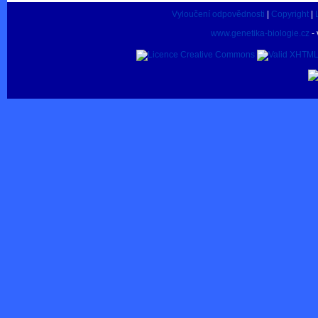
Vyloučení odpovědnosti
|
Copyright
|
www.genetika-biologie.cz
- 