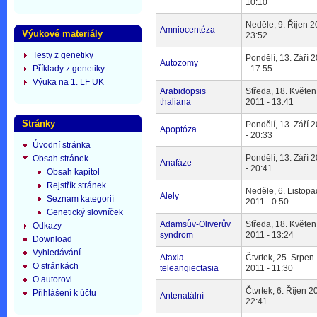
10:10
Neděle, 9. Říjen 2
Amniocentéza
Výukové materiály
23:52
Testy z genetiky
Pondělí, 13. Září 
Autozomy
Příklady z genetiky
- 17:55
Výuka na 1. LF UK
Arabidopsis
Středa, 18. Květen
thaliana
2011 - 13:41
Stránky
Pondělí, 13. Září 
Apoptóza
- 20:33
Úvodní stránka
Pondělí, 13. Září 
Obsah stránek
Anafáze
- 20:41
Obsah kapitol
Rejstřík stránek
Neděle, 6. Listopa
Alely
Seznam kategorií
2011 - 0:50
Genetický slovníček
Adamsův-Oliverův
Středa, 18. Květen
Odkazy
syndrom
2011 - 13:24
Download
Vyhledávání
Ataxia
Čtvrtek, 25. Srpen
O stránkách
teleangiectasia
2011 - 11:30
O autorovi
Čtvrtek, 6. Říjen 2
Přihlášení k účtu
Antenatální
22:41