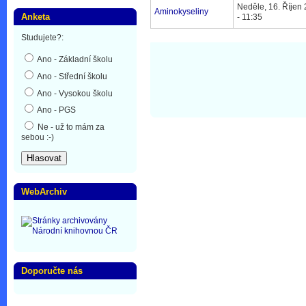
Neděle, 16. Říjen
Aminokyseliny
Anketa
- 11:35
Studujete?:
Ano - Základní školu
Ano - Střední školu
Ano - Vysokou školu
Ano - PGS
Ne - už to mám za
sebou :-)
WebArchiv
Doporučte nás