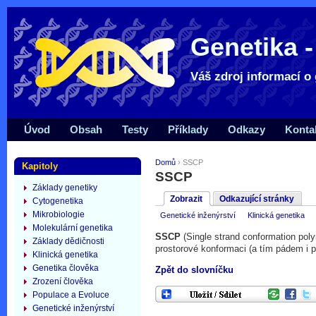
Genetika -
Váš zdroj informací o 
Úvod
Obsah
Testy
Příklady
Odkazy
Konta
Domů
› SSCP
Kapitoly
SSCP
Základy genetiky
Zobrazit
Odkazující stránky
Cytogenetika
Mikrobiologie
Genetické inženýrství
Klinická genetika
Molekulární genetika
SSCP
(Single strand conformation pol
Základy dědičnosti
prostorové konformaci (a tím pádem i p
Klinická genetika
Genetika člověka
Zpět do slovníčku
Zrození člověka
Populace a Evoluce
Genetické inženýrství