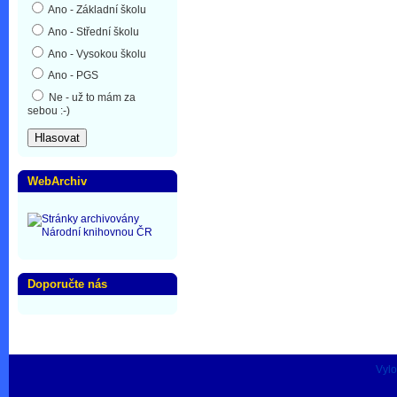
Ano - Základní školu
Ano - Střední školu
Ano - Vysokou školu
Ano - PGS
Ne - už to mám za
sebou :-)
WebArchiv
Doporučte nás
Vylo