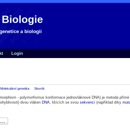
 Biologie
genetice a biologii
kt
Login
Molekulární genetika
Slovník
ymorphism - polymorfismus konformace jednovláknové DNA) je metoda přímé 
ohyblivosti) dvou vláken
DNA
, lišících se svou
sekvencí
(například díky
muta