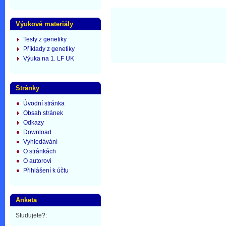
Výukové materiály
Testy z genetiky
Příklady z genetiky
Výuka na 1. LF UK
Stránky
Úvodní stránka
Obsah stránek
Odkazy
Download
Vyhledávání
O stránkách
O autorovi
Přihlášení k účtu
Anketa
Studujete?: