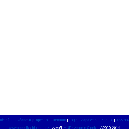
učení odpovědnosti
|
Copyright
|
Literatura
|
Login
|
Mapa webu
|
Kontakt
|
RSS nov
www.genetika-biologie.cz
- vytvořil
MUDr. Antonín Šípek jr.
©2010-2014