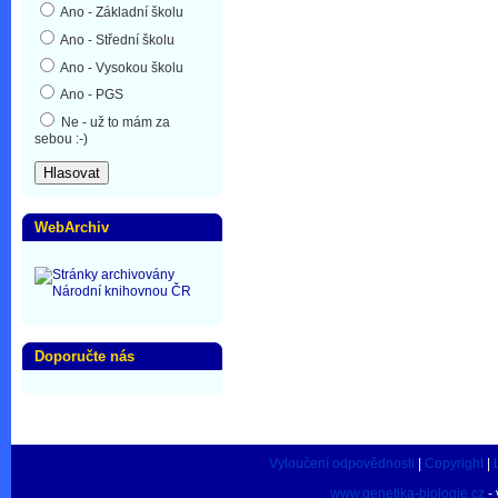
Ano - Základní školu
Ano - Střední školu
Ano - Vysokou školu
Ano - PGS
Ne - už to mám za
sebou :-)
WebArchiv
Doporučte nás
Vyloučení odpovědnosti
|
Copyright
|
www.genetika-biologie.cz
- 