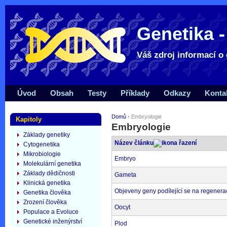
Genetika -
Váš zdroj informací o 
Úvod
Obsah
Testy
Příklady
Odkazy
Konta
Domů
› Embryologie
Kapitoly
Embryologie
Základy genetiky
Název článku
Cytogenetika
Mikrobiologie
Embryo
Molekulární genetika
Základy dědičnosti
Gameta
Klinická genetika
Objeveny geny podílející se na regenera
Genetika člověka
Zrození člověka
Oocyt
Populace a Evoluce
Genetické inženýrství
Plod