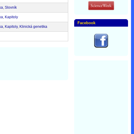
ka
,
Slovník
ka
,
Kapitoly
Facebook
ka
,
Kapitoly
,
Klinická genetika