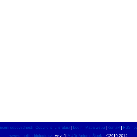
učení odpovědnosti
|
Copyright
|
Literatura
|
Login
|
Mapa webu
|
Kontakt
|
RSS nov
www.genetika-biologie.cz
- vytvořil
MUDr. Antonín Šípek jr.
©2010-2014