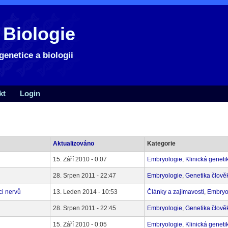
 Biologie
genetice a biologii
kt
Login
Aktualizováno
Kategorie
15. Září 2010 - 0:07
Embryologie
,
Klinická geneti
28. Srpen 2011 - 22:47
Embryologie
,
Genetika člově
ci nervů
13. Leden 2014 - 10:53
Články a zajímavosti
,
Embryo
28. Srpen 2011 - 22:45
Embryologie
,
Genetika člově
15. Září 2010 - 0:05
Embryologie
,
Klinická geneti