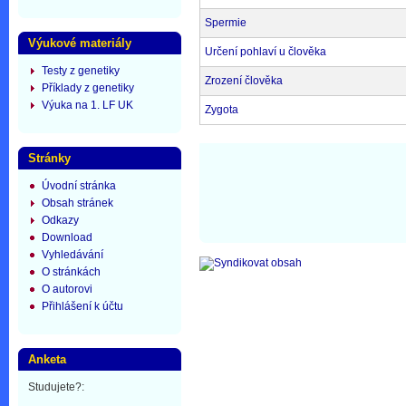
Spermie
Výukové materiály
Určení pohlaví u člověka
Testy z genetiky
Zrození člověka
Příklady z genetiky
Výuka na 1. LF UK
Zygota
Stránky
Úvodní stránka
Obsah stránek
Odkazy
Download
Vyhledávání
O stránkách
O autorovi
Přihlášení k účtu
Anketa
Studujete?: