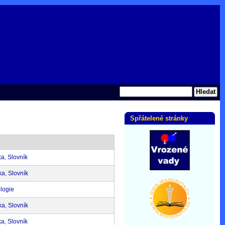
Spřátelené stránky
ka
,
Slovník
ka
,
Slovník
logie
ka
,
Slovník
ka
,
Slovník