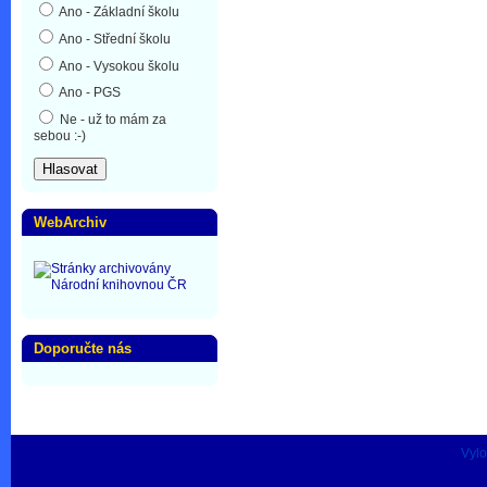
Ano - Základní školu
Ano - Střední školu
Ano - Vysokou školu
Ano - PGS
Ne - už to mám za
sebou :-)
WebArchiv
Doporučte nás
Vylo