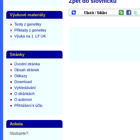
Zpět do slovníčku
Výukové materiály
Testy z genetiky
Příklady z genetiky
Výuka na 1. LF UK
Stránky
Úvodní stránka
Obsah stránek
Odkazy
Download
Vyhledávání
O stránkách
O autorovi
Přihlášení k účtu
Anketa
Studujete?: