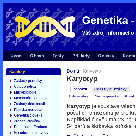
Genetika -
Váš zdroj informací o 
Úvod
Obsah
Testy
Příklady
Odkazy
Konta
Domů
› Karyotyp
Kapitoly
Karyotyp
Základy genetiky
Cytogenetika
Zobrazit
Odkazující stránky
Mikrobiologie
Cytogenetika
Obecná genetika
Slovník
Molekulární genetika
Základy dědičnosti
Karyotyp
je soustava všec
Klinická genetika
počet chromozomů je pro ka
Genetika člověka
Například člověk má 23 pár
Zrození člověka
54 párů a škrkavka koňská j
Populace a Evoluce
Genetické inženýrství