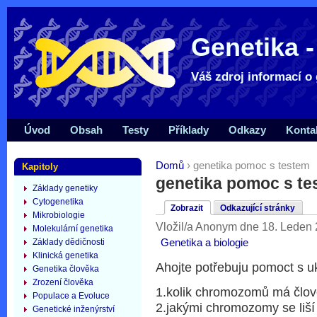
Genetika -
Váš zdroj informací o 
Úvod
Obsah
Testy
Příklady
Odkazy
Konta
Domů
› genetika pomoc s testem
Kapitoly
genetika pomoc s te
Základy genetiky
Cytogenetika
Zobrazit
Odkazující stránky
Mikrobiologie
Vložil/a Anonym dne 18. Leden 
Molekulární genetika
Genetika a biologie
Základy dědičnosti
Klinická genetika
Ahojte potřebuju pomoct s 
Genetika člověka
Zrození člověka
1.kolik chromozomů má člo
Populace a Evoluce
2.jakými chromozomy se liš
Genetické inženýrství