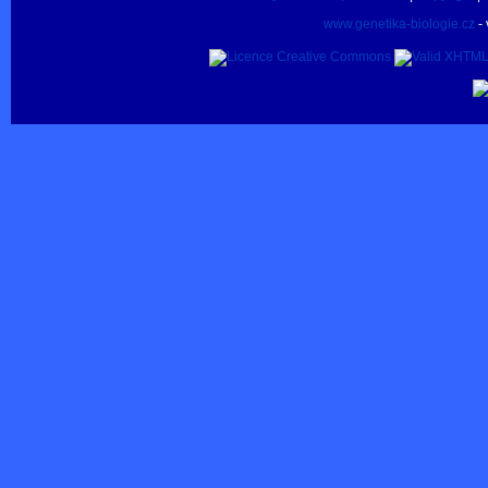
www.genetika-biologie.cz
- 